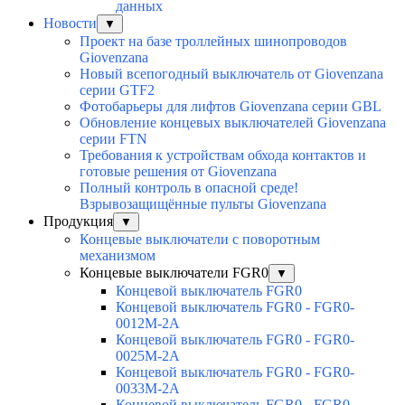
данных
Новости
▼
Проект на базе троллейных шинопроводов
Giovenzana
Новый всепогодный выключатель от Giovenzana
серии GTF2
Фотобарьеры для лифтов Giovenzana серии GBL
Обновление концевых выключателей Giovenzana
серии FTN
Требования к устройствам обхода контактов и
готовые решения от Giovenzana
Полный контроль в опасной среде!
Взрывозащищённые пульты Giovenzana
Продукция
▼
Концевые выключатели с поворотным
механизмом
Концевые выключатели FGR0
▼
Концевой выключатель FGR0
Концевой выключатель FGR0 - FGR0-
0012M-2A
Концевой выключатель FGR0 - FGR0-
0025M-2A
Концевой выключатель FGR0 - FGR0-
0033M-2A
Концевой выключатель FGR0 - FGR0-