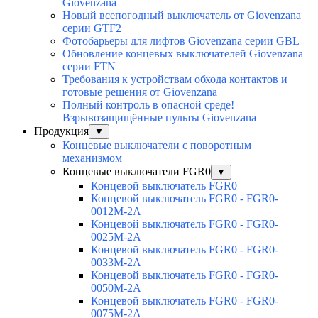
Giovenzana
Новый всепогодный выключатель от Giovenzana
серии GTF2
Фотобарьеры для лифтов Giovenzana серии GBL
Обновление концевых выключателей Giovenzana
серии FTN
Требования к устройствам обхода контактов и
готовые решения от Giovenzana
Полный контроль в опасной среде!
Взрывозащищённые пульты Giovenzana
Продукция
▼
Концевые выключатели с поворотным
механизмом
Концевые выключатели FGR0
▼
Концевой выключатель FGR0
Концевой выключатель FGR0 - FGR0-
0012M-2A
Концевой выключатель FGR0 - FGR0-
0025M-2A
Концевой выключатель FGR0 - FGR0-
0033M-2A
Концевой выключатель FGR0 - FGR0-
0050M-2A
Концевой выключатель FGR0 - FGR0-
0075M-2A