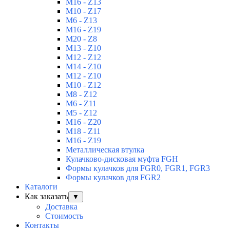
M16 - Z13
M10 - Z17
M6 - Z13
M16 - Z19
M20 - Z8
M13 - Z10
M12 - Z12
M14 - Z10
M12 - Z10
M10 - Z12
M8 - Z12
M6 - Z11
M5 - Z12
M16 - Z20
M18 - Z11
M16 - Z19
Металлическая втулка
Кулачково-дисковая муфта FGH
Формы кулачков для FGR0, FGR1, FGR3
Формы кулачков для FGR2
Каталоги
Как заказать
▼
Доставка
Стоимость
Контакты