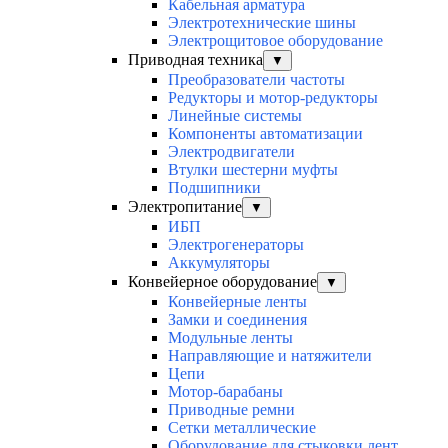
Кабельная арматура
Электротехнические шины
Электрощитовое оборудование
Приводная техника
▼
Преобразователи частоты
Редукторы и мотор-редукторы
Линейные системы
Компоненты автоматизации
Электродвигатели
Втулки шестерни муфты
Подшипники
Электропитание
▼
ИБП
Электрогенераторы
Аккумуляторы
Конвейерное оборудование
▼
Конвейерные ленты
Замки и соединения
Модульные ленты
Направляющие и натяжители
Цепи
Мотор-барабаны
Приводные ремни
Сетки металлические
Оборудование для стыковки лент