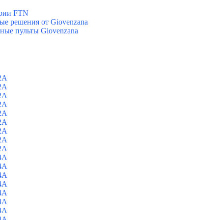
ерии FTN
вые решения от Giovenzana
ные пульты Giovenzana
2A
2A
2A
2A
2A
2A
2A
2A
2A
4A
4A
4A
4A
4A
4A
4A
4A