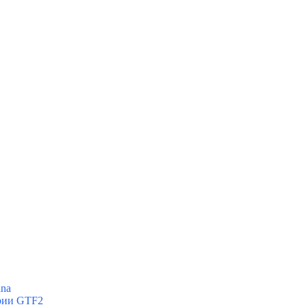
ana
ерии GTF2