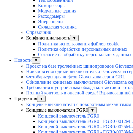
Теплообменники
Компрессоры
Модульные здания
Расходомеры
Энергоцепи
Складская техника
Справочник
Конфиденциальность
▼
Политика использования файлов cookie
Политика обработки персональных данных
Согласие на обработку персональных данных
Новости
▼
Проект на базе троллейных шинопроводов Giovenz
Новый всепогодный выключатель от Giovenzana с
Фотобарьеры для лифтов Giovenzana серии GBL
Обновление концевых выключателей Giovenzana с
Требования к устройствам обхода контактов и гото
Полный контроль в опасной среде! Взрывозащищён
Продукция
▼
Концевые выключатели с поворотным механизмом
Концевые выключатели FGR0
▼
Концевой выключатель FGR0
Концевой выключатель FGR0 - FGR0-0012M-
Концевой выключатель FGR0 - FGR0-0025M-
Концевой выключатель FGR0 - FGR0-0033M-