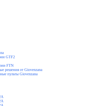
ana
ерии GTF2
ерии FTN
вые решения от Giovenzana
ные пульты Giovenzana
2A
2A
2A